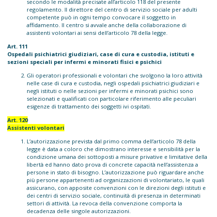
secondo le modalità precisate all’articolo 118 del presente
regolamento. Il direttore del centro di servizio sociale per adulti
competente può in ogni tempo convocare il soggetto in
affidamento. Il centro si avvale anche della collaborazione di
assistenti volontari ai sensi dell’articolo 78 della legge.
Art. 111
Ospedali psichiatrici giudiziari, case di cura e custodia,
istituti e
sezioni speciali per infermi e minorati fisici e psichici
Gli operatori professionali e volontari che svolgono la loro attività
nelle case di cura e custodia, negli ospedali psichiatrici giudiziari e
negli istituti o nelle sezioni per infermi e minorati psichici sono
selezionati e qualificati con particolare riferimento alle peculiari
esigenze di trattamento dei soggetti ivi ospitati.
Art. 120
Assistenti volontari
L’autorizzazione prevista dal primo comma dell’articolo 78 della
legge è data a coloro che dimostrano interesse e sensibilità per la
condizione umana dei sottoposti a misure privative e limitative della
libertà ed hanno dato prova di concrete capacità nell’assistenza a
persone in stato di bisogno. L’autorizzazione può riguardare anche
più persone appartenenti ad organizzazioni di volontariato, le quali
assicurano, con apposite convenzioni con le direzioni degli istituti e
dei centri di servizio sociale, continuità di presenza in determinati
settori di attività. La revoca della convenzione comporta la
decadenza delle singole autorizzazioni.