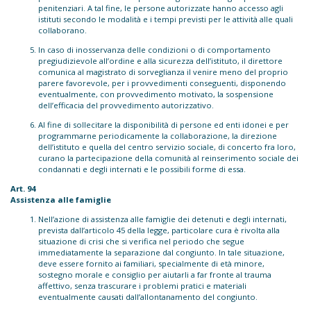
penitenziari. A tal fine, le persone autorizzate hanno accesso agli
istituti secondo le modalità e i tempi previsti per le attività alle quali
collaborano.
In caso di inosservanza delle condizioni o di comportamento
pregiudizievole all’ordine e alla sicurezza dell’istituto, il direttore
comunica al magistrato di sorveglianza il venire meno del proprio
parere favorevole, per i provvedimenti conseguenti, disponendo
eventualmente, con provvedimento motivato, la sospensione
dell’efficacia del provvedimento autorizzativo.
Al fine di sollecitare la disponibilità di persone ed enti idonei e per
programmarne periodicamente la collaborazione, la direzione
dell’istituto e quella del centro servizio sociale, di concerto fra loro,
curano la partecipazione della comunità al reinserimento sociale dei
condannati e degli internati e le possibili forme di essa.
Art. 94
Assistenza alle famiglie
Nell’azione di assistenza alle famiglie dei detenuti e degli internati,
prevista dall’articolo 45 della legge, particolare cura è rivolta alla
situazione di crisi che si verifica nel periodo che segue
immediatamente la separazione dal congiunto. In tale situazione,
deve essere fornito ai familiari, specialmente di età minore,
sostegno morale e consiglio per aiutarli a far fronte al trauma
affettivo, senza trascurare i problemi pratici e materiali
eventualmente causati dall’allontanamento del congiunto.