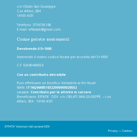
c/o Oblati San Giuseppe
C.so Alfieri, 384
14100 ASTI
Telefono:
3756765168
E-mail:
effatasti@gmail.com
Come potete sostenerci
Devolvendo il 5×1000
Inserendo il nostro codice fiscale per la scelta del 5×1000:
C.F. 92040460054
Con un contribuito detraibile
Puoi effettuare un bonifico detraibile ai fini fiscali
IBAN:
IT16Q0608510322000000020552
causale:
Contributo per le attività in carcere
Beneficiario: EFFATA’ ODV c/o OBLATI SAN GIUSEPPE – c.so
Alfieri, 384. 14100 ASTI
EFFATA'
Volontari del carcere ODV
Privacy
—
Cookies