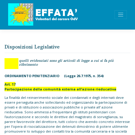
Skip
to
content
Disposizioni Legislative
quelli evidenziati sono gli articoli di legge a cui si fa più
riferimento
ORDINAMENTO PENITENZIARIO
(Legge 26.7.1975, n. 354)
Art. 17
Partecipazione della comunità esterna all’azione rieducativa
La finalità del reinserimento sociale dei condannati e degli internati deve
essere perseguita anche sollecitando ed organizzando la partecipazione di
privati e di istituzioni o associazioni pubbliche o private all’ azione
rieducativa. Sono ammessi a frequentare gli istituti penitenziari con
l’autorizzazione e secondo le direttive del magistrato di sorveglianza, su
parere favorevole del direttore, tutti coloro che avendo concreto interesse
per l’opera di risocializzazione dei detenuti dimostrino di potere utilmente
promuovere lo sviluppo dei contatti tra la comunità carceraria e la società