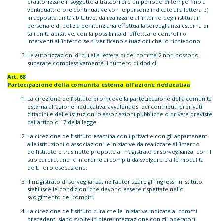
c) autorizzare il soggetto a trascorrere un periodo di tempo fino a
ventiquattro ore continuative con le persone indicate alla lettera b)
in apposite unità abitative, da realizzare all’interno degli istituti; il
personale di polizia penitenziaria effettua la sorveglianza esterna di
tali unità abitative, con la possibilità di effettuare controlli o
interventi all’interno se si verificano situazioni che lo richiedono.
Le autorizzazioni di cui alla lettera c) del comma 2 non possono
superare complessivamente il numero di dodici.
Art. 68
Partecipazione della comunità esterna all’azione rieducativa
La direzione dell’istituto promuove la partecipazione della comunità
esterna all’azione rieducativa, avvalendosi dei contributi di privati
cittadini e delle istituzioni o associazioni pubbliche o private previste
dall’articolo 17 della legge.
La direzione dell’istituto esamina con i privati e con gli appartenenti
alle istituzioni o associazioni le iniziative da realizzare all’interno
dell’istituto e trasmette proposte al magistrato di sorveglianza, con il
suo parere, anche in ordine ai compiti da svolgere e alle modalità
della loro esecuzione.
Il magistrato di sorveglianza, nell’autorizzare gli ingressi in istituto,
stabilisce le condizioni che devono essere rispettate nello
svolgimento dei compiti.
La direzione dell’istituto cura che le iniziative indicate ai commi
precedenti siano svolte in piena integrazione con gli operatori