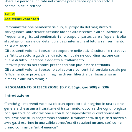
libera. Le persone indicate nel comma precedente operano sotto il
controllo del direttore.
Art. 78
Assistenti volontari
L’amministrazione penitenziaria può, su proposta del magistrato di
sorveglianza, autorizzare persone idonee all’assistenza e all’educazione a
frequentare gli istituti penitenziari allo scopo di partecipare all’opera rivolta
al sostegno morale dei detenuti e degli internati, e al futuro reinserimento
nella vita sociale.
Gli assistenti volontari possono cooperare nelle attività culturali e ricreative
dell’istituto sotto la guida del direttore, il quale ne coordina l’azione con
quella di tutto il personale addetto al trattamento.
L’attività prevista nei commi precedenti non può essere retribuita.
Gli assistenti volontari possono collaborare coi centri di servizio sociale per
l’affidamento in prova, per il regime di semilibertà e per l’assistenza ai
dimessi e alle loro famiglie.
R
EGOLAMENTO DI
E
SECUZIONE
(D.P.R. 30 giugno 2000, n. 230)
Introduzione
“Perché gli interventi svolti da ciascun operatore si integrino in una azione
generale che assuma il carattere di trattamento, occorre che ognuno agisca
con spirito di collaborazione e con la consapevolezza di contribuire alla
realizzazione di un programma comune. Il trattamento, di qualsiasi mezzo si
avvalga, si esprime in una valida atmosfera di relazioni umane, così come il
primo comma dell’art. 4 enuncia”.