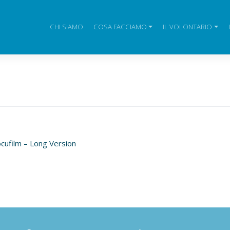
CHI SIAMO
COSA FACCIAMO
IL VOLONTARIO
ocufilm – Long Version