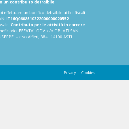
n un contribuito detraibile
i effettuare un bonifico detraibile ai fini fiscali
AN:
IT16Q0608510322000000020552
usale:
Contributo per le attività in carcere
neficiario: EFFATA’ ODV c/o OBLATI SAN
USEPPE – c.so Alfieri, 384. 14100 ASTI
Privacy
—
Cookies