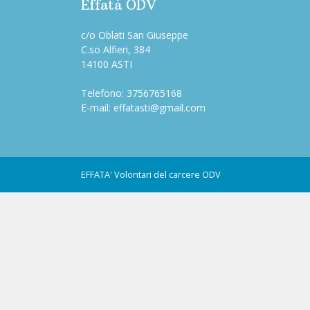
Effatà ODV
c/o Oblati San Giuseppe
C.so Alfieri, 384
14100 ASTI
Telefono:
3756765168
E-mail:
effatasti@gmail.com
EFFATA'
Volontari del carcere ODV