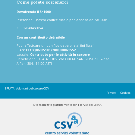
Come potete sostenerci
Devolvendo il 5×1000
Inserendo il nostro codice fiscale per la scelta del 5×1000:
C.F. 92040460054
Con un contribuito detraibile
Puoi effettuare un bonifico detraibile ai fini fiscali
IBAN:
IT16Q0608510322000000020552
causale:
Contributo per le attività in carcere
Beneficiario: EFFATA’ ODV c/o OBLATI SAN GIUSEPPE – c.so
Alfieri, 384. 14100 ASTI
EFFATA'
Volontari del carcere ODV
Privacy
—
Cookies
Sito realizzato gratuitamente con i servizi del CSVAA