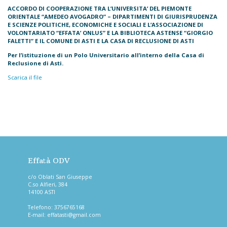
ACCORDO DI COOPERAZIONE
TRA
L’UNIVERSITA’ DEL PIEMONTE
ORIENTALE “AMEDEO AVOGADRO” – DIPARTIMENTI DI GIURISPRUDENZA
E SCIENZE POLITICHE, ECONOMICHE E SOCIALI
E
L’ASSOCIAZIONE DI
VOLONTARIATO “EFFATA’ ONLUS”
E
LA BIBLIOTECA ASTENSE
“GIORGIO
FALETTI”
E
IL COMUNE DI ASTI
E
LA CASA DI
RECLUSIONE DI ASTI
Per l’istituzione di un Polo Universitario all’interno della Casa di
Reclusione di Asti.
Scarica il file
Effatà ODV
c/o Oblati San Giuseppe
C.so Alfieri, 384
14100 ASTI
Telefono:
3756765168
E-mail:
effatasti@gmail.com