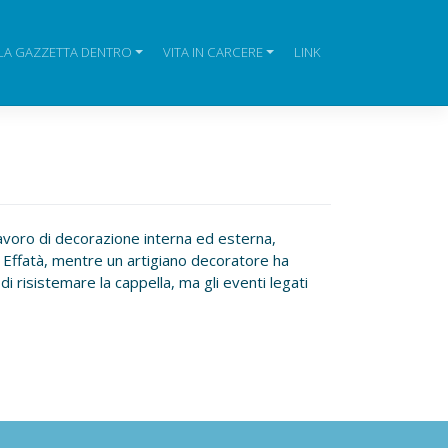
LA GAZZETTA DENTRO
VITA IN CARCERE
LINK
lavoro di decorazione interna ed esterna,
di Effatà, mentre un artigiano decoratore ha
i risistemare la cappella, ma gli eventi legati