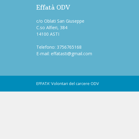
Effatà ODV
c/o Oblati San Giuseppe
C.so Alfieri, 384
14100 ASTI
Telefono:
3756765168
E-mail:
effatasti@gmail.com
EFFATA'
Volontari del carcere ODV