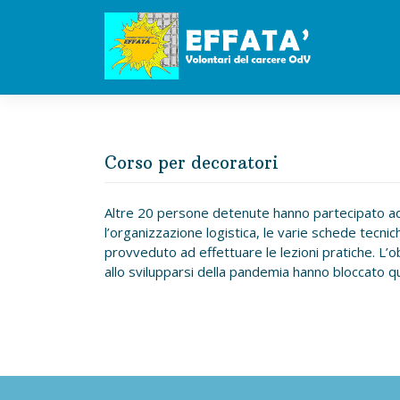
Skip
to
content
Corso per decoratori
Altre 20 persone detenute hanno partecipato ad u
l’organizzazione logistica, le varie schede tecni
provveduto ad effettuare le lezioni pratiche. L’o
allo svilupparsi della pandemia hanno bloccato qu