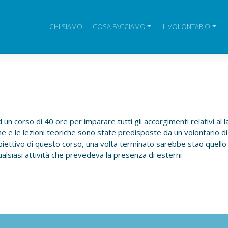
CHI SIAMO
COSA FACCIAMO
IL VOLONTARIO
n corso di 40 ore per imparare tutti gli accorgimenti relativi al 
che e le lezioni teoriche sono state predisposte da un volontario 
biettivo di questo corso, una volta terminato sarebbe stao quello d
alsiasi attività che prevedeva la presenza di esterni