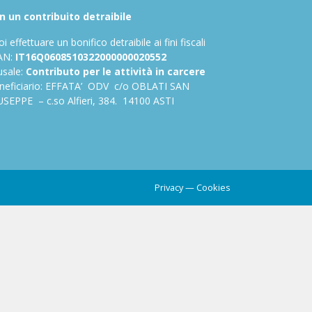
n un contribuito detraibile
i effettuare un bonifico detraibile ai fini fiscali
AN:
IT16Q0608510322000000020552
usale:
Contributo per le attività in carcere
neficiario: EFFATA’ ODV c/o OBLATI SAN
USEPPE – c.so Alfieri, 384. 14100 ASTI
Privacy
—
Cookies