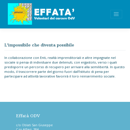
Skip
to
content
L’impossibile che diventa possibile
In collaborazione con Enti, realtà imprenditoriali e altre impegnate nel
sociale si pensa di individuare due detenuti, con ergastolo, verso i quali
predisporre un percorso di recupero per arrivare alla semilibertà. In questo
modo, il trascorrere parte del giorno fuori dall’Istituto di pena per
partecipare ad attività lavorative favorirà il loro reinserimento sociale.
Effatà ODV
c/o Oblati San Giuseppe
C.so Alfieri, 384