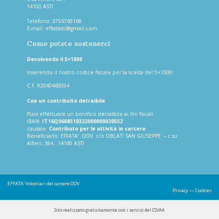
14100 ASTI
Telefono:
3756765168
E-mail:
effatasti@gmail.com
Come potete sostenerci
Devolvendo il 5×1000
Inserendo il nostro codice fiscale per la scelta del 5×1000:
C.F. 92040460054
Con un contribuito detraibile
Puoi effettuare un bonifico detraibile ai fini fiscali
IBAN:
IT16Q0608510322000000020552
causale:
Contributo per le attività in carcere
Beneficiario: EFFATA’ ODV c/o OBLATI SAN GIUSEPPE – c.so
Alfieri, 384. 14100 ASTI
EFFATA'
Volontari del carcere ODV
Privacy
—
Cookies
Sito realizzato gratuitamente con i servizi del CSVAA