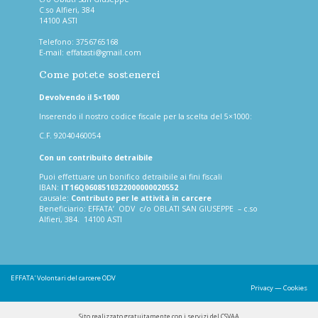
C.so Alfieri, 384
14100 ASTI
Telefono:
3756765168
E-mail:
effatasti@gmail.com
Come potete sostenerci
Devolvendo il 5×1000
Inserendo il nostro codice fiscale per la scelta del 5×1000:
C.F. 92040460054
Con un contribuito detraibile
Puoi effettuare un bonifico detraibile ai fini fiscali
IBAN:
IT16Q0608510322000000020552
causale:
Contributo per le attività in carcere
Beneficiario: EFFATA’ ODV c/o OBLATI SAN GIUSEPPE – c.so
Alfieri, 384. 14100 ASTI
EFFATA'
Volontari del carcere ODV
Privacy
—
Cookies
Sito realizzato gratuitamente con i servizi del CSVAA