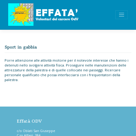
Skip
to
content
Sport in gabbia
Porre attenzione alle attività motorie per il notevole interesse che hanno i
detenuti nello svolgere attività fisica. Proseguire nelle manutenzioni delle
attrezzature della palestra e di quelle collocate nei passeggi. Ricercare
personale qualificato che possa interfacciarsi con i frequentatori della
palestra.
Effatà ODV
c/o Oblati San Giuseppe
C.so Alfieri, 384