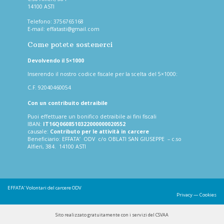
14100 ASTI
Telefono:
3756765168
E-mail:
effatasti@gmail.com
Come potete sostenerci
Devolvendo il 5×1000
Inserendo il nostro codice fiscale per la scelta del 5×1000:
C.F. 92040460054
Con un contribuito detraibile
Puoi effettuare un bonifico detraibile ai fini fiscali
IBAN:
IT16Q0608510322000000020552
causale:
Contributo per le attività in carcere
Beneficiario: EFFATA’ ODV c/o OBLATI SAN GIUSEPPE – c.so
Alfieri, 384. 14100 ASTI
EFFATA'
Volontari del carcere ODV
Privacy
—
Cookies
Sito realizzato gratuitamente con i servizi del CSVAA