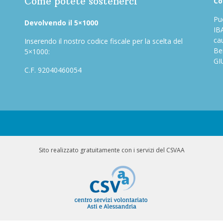
Come potete sostenerci
Co
Puo
Devolvendo il 5×1000
IB
ca
Inserendo il nostro codice fiscale per la scelta del
Be
5×1000:
GI
C.F. 92040460054
Sito realizzato gratuitamente con i servizi del CSVAA