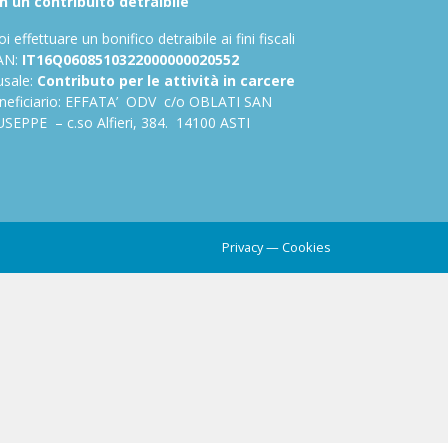
n un contribuito detraibile
i effettuare un bonifico detraibile ai fini fiscali
AN:
IT16Q0608510322000000020552
usale:
Contributo per le attività in carcere
neficiario: EFFATA’ ODV c/o OBLATI SAN
USEPPE – c.so Alfieri, 384. 14100 ASTI
Privacy
—
Cookies