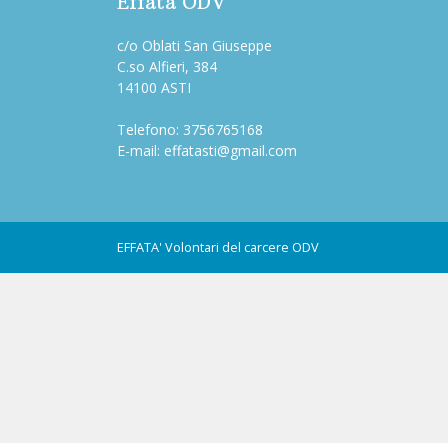
Effatà ODV
c/o Oblati San Giuseppe
C.so Alfieri, 384
14100 ASTI
Telefono:
3756765168
E-mail:
effatasti@gmail.com
EFFATA'
Volontari del carcere ODV