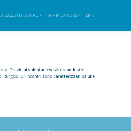
LA GAZZETTA DENTRO
VITA IN CARCERE
LINK
ità. Grazie ai volontari che alternandosi si
liturgico. Gli incontri sono caratterizzati da una